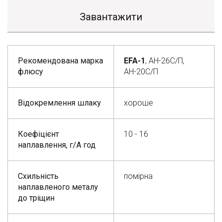
Завантажити
Рекомендована марка
EFA-1
, АН-26С/П,
флюсу
АН-20С/П
Відокремлення шлаку
хороше
Коефіцієнт
10 - 16
наплавлення, г/А
·
год
Схильність
помірна
наплавленого металу
до тріщин