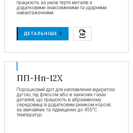
працюють за умов тертя металів з
додатковими знакозмінними та ударними
навантаженнями.
ДЕТАЛЬНІШЕ
ПП-Нп-12Х
Порошковий дріт для наплавлення відкритою
дугою, під флюсом або в захисних газах
деталей, що працюють в абразивному
середовищі із додатковим ризиком корозії,
за звичайних та підвищених до 450°С
температур.