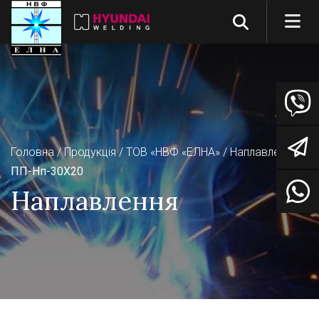
Головна
Продукція
ТОВ «НВФ «ЕЛНА»
Наплавлення
ПП-Нп-30Х20
Наплавлення