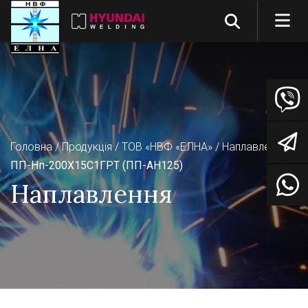
Головна
Продукція
ТОВ «НВФ «ЕЛНА»
Наплавлення
ПП-Нп-200Х15С1ГРТ (ПП-АН125)
Наплавлення