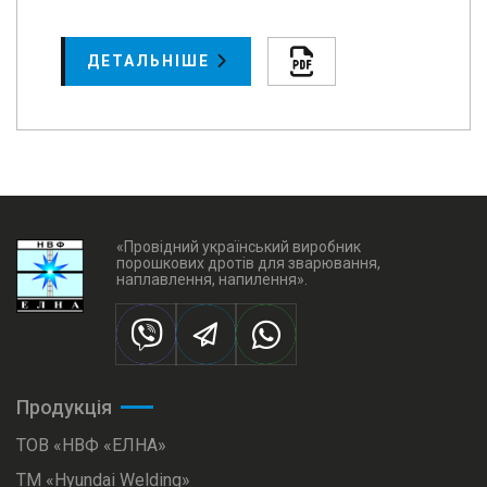
ДЕТАЛЬНІШЕ
«Провідний український виробник
порошкових дротів для зварювання,
наплавлення, напилення».
Продукція
ТОВ «НВФ «ЕЛНА»
ТМ «Hyundai Welding»